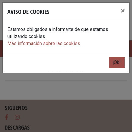
Skip
×
to
AVISO DE COOKIES
content
Estamos obligados a informarte de que estamos
utilizando cookies.
Más información sobre las cookies.
¡Ok!
PANELES
SIGUENOS
Facebook
Instagram
DESCARGAS