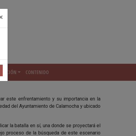
×
REACIÓN
CONTENIDO
ECREACIÓN
OGRAMACIÓN
car este enfrentamiento y su importancia en la
piedad del Ayuntamiento de Calamocha y ubicado
NSCRIPCIÓN
2026
car la batalla en sí, una donde se proyectará el
lejo proceso de la búsqueda de este escenario