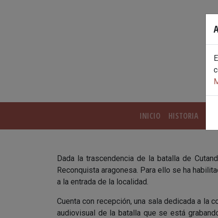
Skip
to
A
content
E
c
M
INICIO
HISTORIA
PAI
Dada la trascendencia de la batalla de Cutand
Reconquista aragonesa. Para ello se ha habili
a la entrada de la localidad.
Cuenta con recepción, una sala dedicada a la co
audiovisual de la batalla que se está graban