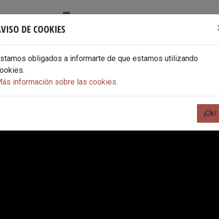
VISO DE COOKIES
stamos obligados a informarte de que estamos utilizando
ookies.
ás información sobre las cookies.
¡Ok!
SAJE Y PATRIMONIO
CASTILLO
CENTRO DE INTERPRETACIÓN
REC
R
PR
I